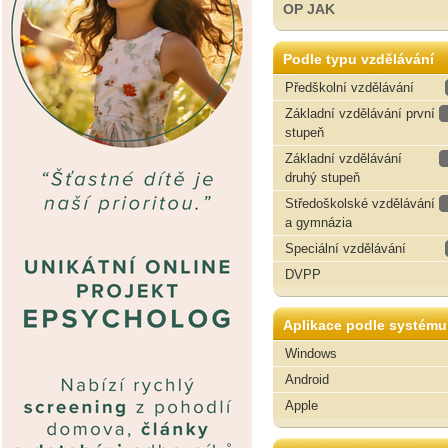
OP JAK
Podle typu vzdělávání
Předškolní vzdělávání
Základní vzdělávání první
stupeň
Základní vzdělávání
druhý stupeň
Středoškolské vzdělávání
a gymnázia
Speciální vzdělávání
DVPP
Aplikace podle systému
Windows
Android
Apple