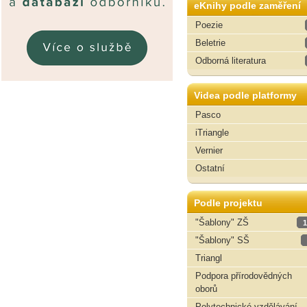
eKnihy podle zaměření
Poezie
Beletrie
Odborná literatura
Videa podle platformy
Pasco
iTriangle
Vernier
Ostatní
Podle projektu
"Šablony" ZŠ
1
"Šablony" SŠ
Triangl
Podpora přírodovědných
oborů
Polytechnické vzdělávání