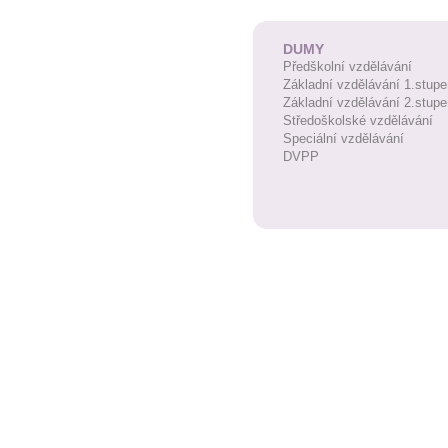
DUMY
Předškolní vzdělávání
Základní vzdělávání 1.stupe
Základní vzdělávání 2.stupe
Středoškolské vzdělávání
Speciální vzdělávání
DVPP