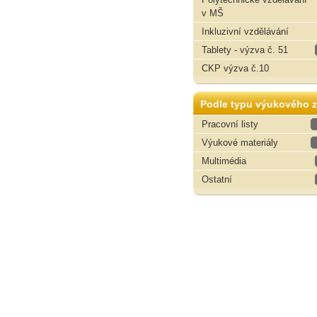
v MŠ
Inkluzivní vzdělávání
Tablety - výzva č. 51
CKP výzva č.10
Podle typu výukového z
Pracovní listy
Výukové materiály
Multimédia
Ostatní