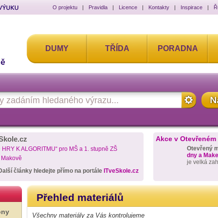
O projektu
|
Pravidla
|
Licence
|
Kontakty
|
Inspirace
|
Ř
DUMY
TŘÍDA
PORADNA
Skole.cz
Akce v Otevřeném
Otevřený 
D HRY K ALGORITMU“ pro MŠ a 1. stupně ZŠ
dny a Maker
a Makově
je velká za
Další články hledejte přímo na portále
ITveSkole.cz
Přehled materiálů
ony
Všechny materiály za Vás kontrolujeme