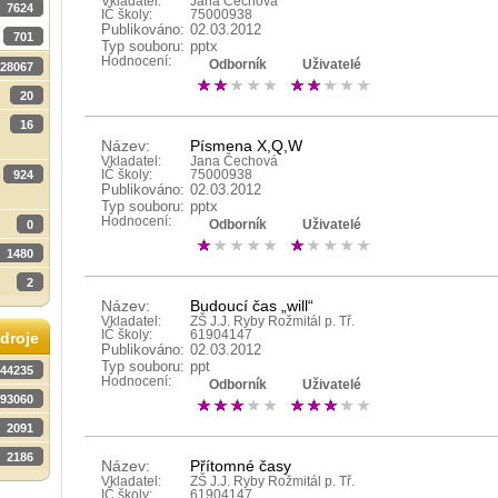
Vkladatel:
Jana Čechová
7624
IČ školy:
75000938
Publikováno:
02.03.2012
701
Typ souboru:
pptx
Hodnocení:
Odborník
Uživatelé
28067
20
16
Název:
Písmena X,Q,W
Vkladatel:
Jana Čechová
924
IČ školy:
75000938
Publikováno:
02.03.2012
Typ souboru:
pptx
Hodnocení:
0
Odborník
Uživatelé
1480
2
Název:
Budoucí čas „will“
Vkladatel:
ZŠ J.J. Ryby Rožmitál p. Tř.
IČ školy:
61904147
droje
Publikováno:
02.03.2012
Typ souboru:
ppt
44235
Hodnocení:
Odborník
Uživatelé
93060
2091
2186
Název:
Přítomné časy
Vkladatel:
ZŠ J.J. Ryby Rožmitál p. Tř.
IČ školy:
61904147