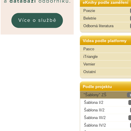
eKnihy podle zaměření
Poezie
Beletrie
Odborná literatura
Videa podle platformy
Pasco
iTriangle
Vernier
Ostatní
Podle projektu
"Šablony" ZŠ
Šablona I/2
Šablona II/2
Šablona III/2
Šablona IV/2