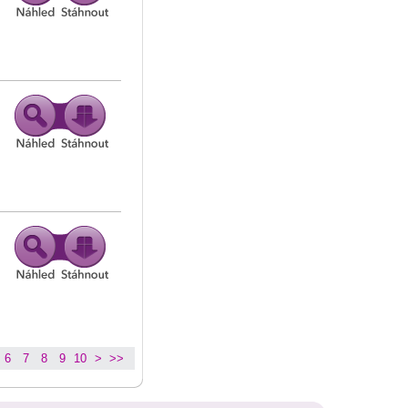
6
7
8
9
10
>
>>