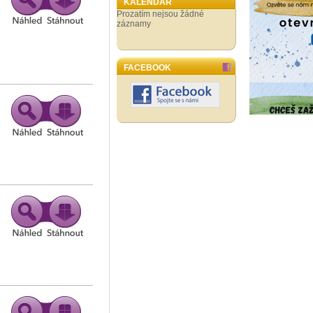
KALENDÁŘ
Prozatím nejsou žádné
záznamy
FACEBOOK