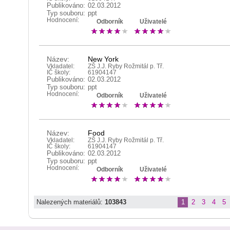
Publikováno:
02.03.2012
Typ souboru:
ppt
Hodnocení:
Odborník
Uživatelé
Název:
New York
Vkladatel:
ZŠ J.J. Ryby Rožmitál p. Tř.
IČ školy:
61904147
Publikováno:
02.03.2012
Typ souboru:
ppt
Hodnocení:
Odborník
Uživatelé
Název:
Food
Vkladatel:
ZŠ J.J. Ryby Rožmitál p. Tř.
IČ školy:
61904147
Publikováno:
02.03.2012
Typ souboru:
ppt
Hodnocení:
Odborník
Uživatelé
Nalezených materiálů:
103843
1
2
3
4
5