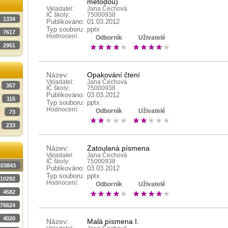
metodou)
Vkladatel:
Jana Čechová
IČ školy:
75000938
1334
Publikováno:
01.03.2012
Typ souboru:
pptx
7617
Hodnocení:
Odborník
Uživatelé
2951
Název:
Opakování čtení
Vkladatel:
Jana Čechová
357
IČ školy:
75000938
Publikováno:
03.03.2012
115
Typ souboru:
pptx
Hodnocení:
Odborník
Uživatelé
73
233
Název:
Zatoulaná písmena
Vkladatel:
Jana Čechová
IČ školy:
75000938
103843
Publikováno:
03.03.2012
Typ souboru:
pptx
10292
Hodnocení:
Odborník
Uživatelé
4582
76624
4020
Název:
Malá písmena I.