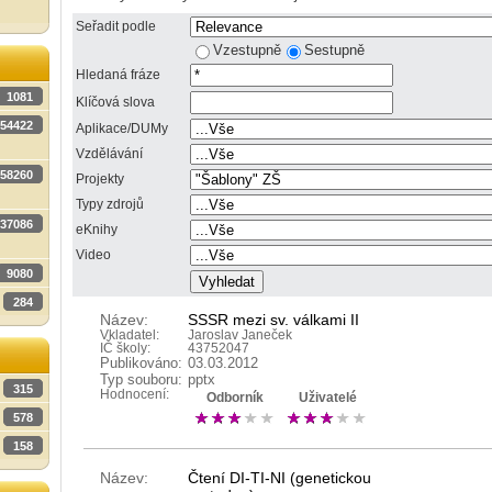
Seřadit podle
Vzestupně
Sestupně
Hledaná fráze
1081
Klíčová slova
54422
Aplikace/DUMy
Vzdělávání
58260
Projekty
Typy zdrojů
37086
eKnihy
Video
9080
284
Název:
SSSR mezi sv. válkami II
Vkladatel:
Jaroslav Janeček
IČ školy:
43752047
Publikováno:
03.03.2012
Typ souboru:
pptx
315
Hodnocení:
Odborník
Uživatelé
578
158
Název:
Čtení DI-TI-NI (genetickou