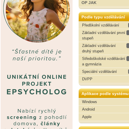
OP JAK
Podle typu vzdělávání
Předškolní vzdělávání
Základní vzdělávání první
stupeň
Základní vzdělávání
druhý stupeň
Středoškolské vzdělávání
a gymnázia
Speciální vzdělávání
DVPP
Aplikace podle systému
Windows
Android
Apple