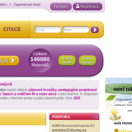
ekli o
|
Zapomenuté heslo
CITACE
Celkem
146880
Materiálů
 mlýně
mlýn
nabízí dětem
zájmové kroužky, pedagogům projektové
 Space a rodičům fit a relax akce
v obci Kačice. K dispozici
hrada s herními prvky a jako zázemí jurta. Více
ZDE
.
PODPORA
DUMY/Technická/Projekty EU
pomoc@dumy.cz