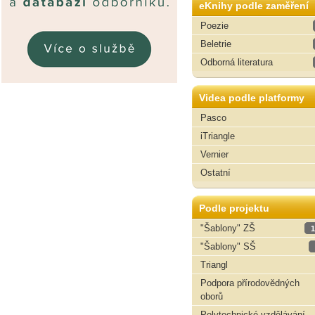
eKnihy podle zaměření
Poezie
Beletrie
Odborná literatura
Videa podle platformy
Pasco
iTriangle
Vernier
Ostatní
Podle projektu
"Šablony" ZŠ
1
"Šablony" SŠ
Triangl
Podpora přírodovědných
oborů
Polytechnické vzdělávání