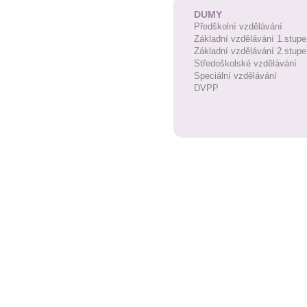
DUMY
Předškolní vzdělávání
Základní vzdělávání 1.stupe
Základní vzdělávání 2.stupe
Středoškolské vzdělávání
Speciální vzdělávání
DVPP