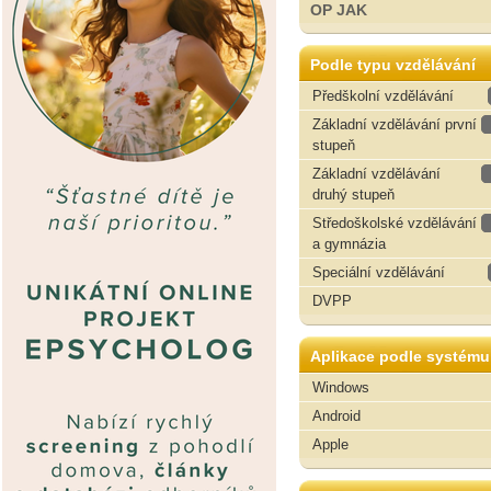
OP JAK
Podle typu vzdělávání
Předškolní vzdělávání
Základní vzdělávání první
stupeň
Základní vzdělávání
druhý stupeň
Středoškolské vzdělávání
a gymnázia
Speciální vzdělávání
DVPP
Aplikace podle systému
Windows
Android
Apple