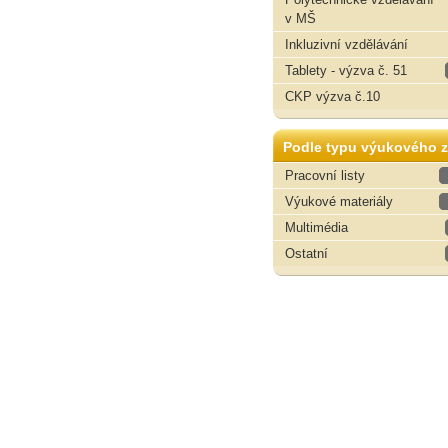
v MŠ
Inkluzivní vzdělávání
Tablety - výzva č. 51
CKP výzva č.10
Podle typu výukového z
Pracovní listy
Výukové materiály
Multimédia
Ostatní