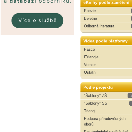
eKnihy podle zaměření
Poezie
Beletrie
Odborná literatura
Videa podle platformy
Pasco
iTriangle
Vernier
Ostatní
Podle projektu
"Šablony" ZŠ
1
"Šablony" SŠ
Triangl
Podpora přírodovědných
oborů
Polytechnické vzdělávání