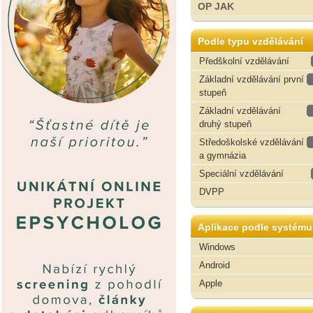
OP JAK
Podle typu vzdělávání
Předškolní vzdělávání
Základní vzdělávání první
stupeň
Základní vzdělávání
druhý stupeň
Středoškolské vzdělávání
a gymnázia
Speciální vzdělávání
DVPP
Aplikace podle systému
Windows
Android
Apple