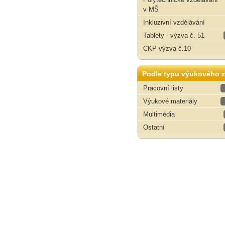
v MŠ
Inkluzivní vzdělávání
Tablety - výzva č. 51
CKP výzva č.10
Podle typu výukového z
Pracovní listy
Výukové materiály
Multimédia
Ostatní