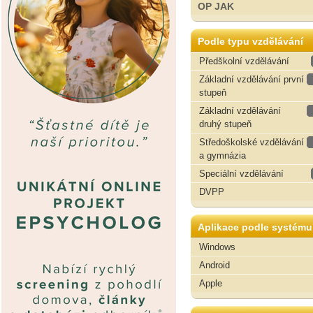
OP JAK
Podle typu vzdělávání
Předškolní vzdělávání
Základní vzdělávání první
stupeň
Základní vzdělávání
druhý stupeň
Středoškolské vzdělávání
a gymnázia
Speciální vzdělávání
DVPP
Aplikace podle systému
Windows
Android
Apple