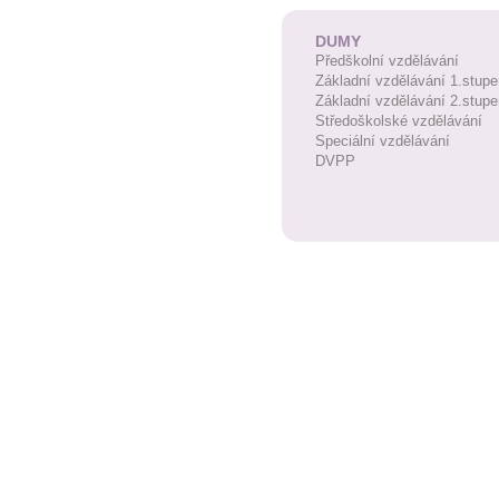
DUMY
Předškolní vzdělávání
Základní vzdělávání 1.stupe
Základní vzdělávání 2.stupe
Středoškolské vzdělávání
Speciální vzdělávání
DVPP