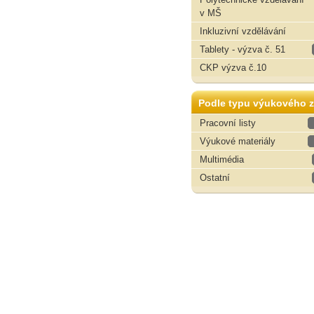
v MŠ
Inkluzivní vzdělávání
Tablety - výzva č. 51
CKP výzva č.10
Podle typu výukového z
Pracovní listy
Výukové materiály
Multimédia
Ostatní