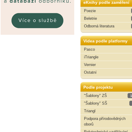
eKnihy podle zaměření
Poezie
Beletrie
Odborná literatura
Videa podle platformy
Pasco
iTriangle
Vernier
Ostatní
Podle projektu
"Šablony" ZŠ
1
"Šablony" SŠ
Triangl
Podpora přírodovědných
oborů
Polytechnické vzdělávání