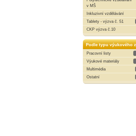
v MŠ
Inkluzivní vzdělávání
Tablety - výzva č. 51
CKP výzva č.10
Podle typu výukového z
Pracovní listy
Výukové materiály
Multimédia
Ostatní