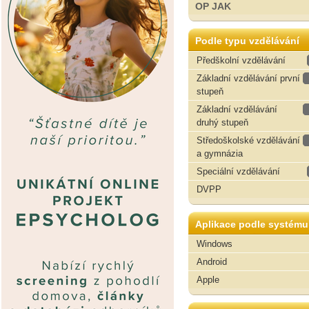
OP JAK
Podle typu vzdělávání
Předškolní vzdělávání
Základní vzdělávání první
stupeň
Základní vzdělávání
druhý stupeň
Středoškolské vzdělávání
a gymnázia
Speciální vzdělávání
DVPP
Aplikace podle systému
Windows
Android
Apple