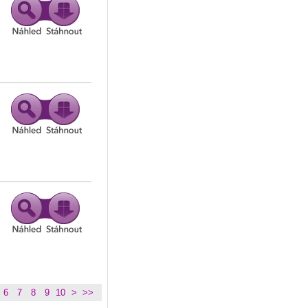
6
7
8
9
10
>
>>