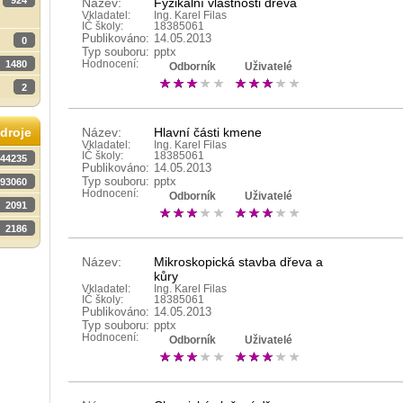
924
Název:
Fyzikální vlastnosti dřeva
Vkladatel:
Ing. Karel Filas
IČ školy:
18385061
Publikováno:
14.05.2013
0
Typ souboru:
pptx
1480
Hodnocení:
Odborník
Uživatelé
2
Název:
Hlavní části kmene
droje
Vkladatel:
Ing. Karel Filas
IČ školy:
18385061
44235
Publikováno:
14.05.2013
Typ souboru:
pptx
93060
Hodnocení:
Odborník
Uživatelé
2091
2186
Název:
Mikroskopická stavba dřeva a
kůry
Vkladatel:
Ing. Karel Filas
IČ školy:
18385061
Publikováno:
14.05.2013
Typ souboru:
pptx
Hodnocení:
Odborník
Uživatelé