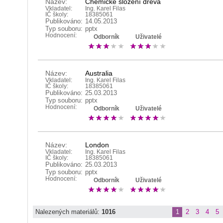
Název:
Chemické složení dřeva
Vkladatel:
Ing. Karel Filas
IČ školy:
18385061
Publikováno:
14.05.2013
Typ souboru:
pptx
Hodnocení:
Odborník
Uživatelé
Název:
Australia
Vkladatel:
Ing. Karel Filas
IČ školy:
18385061
Publikováno:
25.03.2013
Typ souboru:
pptx
Hodnocení:
Odborník
Uživatelé
Název:
London
Vkladatel:
Ing. Karel Filas
IČ školy:
18385061
Publikováno:
25.03.2013
Typ souboru:
pptx
Hodnocení:
Odborník
Uživatelé
Nalezených materiálů:
1016
1
2
3
4
5