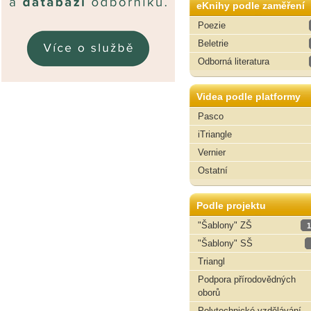
eKnihy podle zaměření
Poezie
Beletrie
Odborná literatura
Videa podle platformy
Pasco
iTriangle
Vernier
Ostatní
Podle projektu
"Šablony" ZŠ
1
"Šablony" SŠ
Triangl
Podpora přírodovědných
oborů
Polytechnické vzdělávání