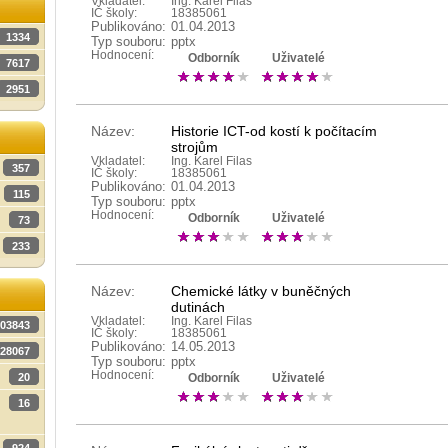
Vkladatel:
Ing. Karel Filas
IČ školy:
18385061
Publikováno:
01.04.2013
1334
Typ souboru:
pptx
Hodnocení:
Odborník
Uživatelé
7617
2951
Název:
Historie ICT-od kostí k počítacím
strojům
Vkladatel:
Ing. Karel Filas
357
IČ školy:
18385061
Publikováno:
01.04.2013
115
Typ souboru:
pptx
Hodnocení:
Odborník
Uživatelé
73
233
Název:
Chemické látky v buněčných
dutinách
Vkladatel:
Ing. Karel Filas
03843
IČ školy:
18385061
Publikováno:
14.05.2013
28067
Typ souboru:
pptx
Hodnocení:
20
Odborník
Uživatelé
16