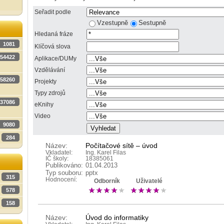
Seřadit podle
Vzestupně
Sestupně
Hledaná fráze
1081
Klíčová slova
54422
Aplikace/DUMy
Vzdělávání
58260
Projekty
Typy zdrojů
37086
eKnihy
Video
9080
284
Název:
Počítačové sítě – úvod
Vkladatel:
Ing. Karel Filas
IČ školy:
18385061
Publikováno:
01.04.2013
Typ souboru:
pptx
315
Hodnocení:
Odborník
Uživatelé
578
158
Název:
Úvod do informatiky