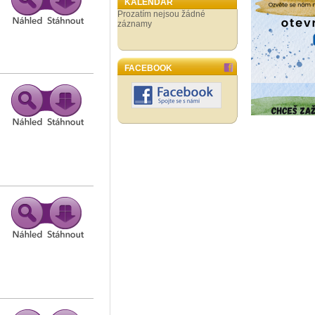
KALENDÁŘ
Prozatím nejsou žádné
záznamy
FACEBOOK