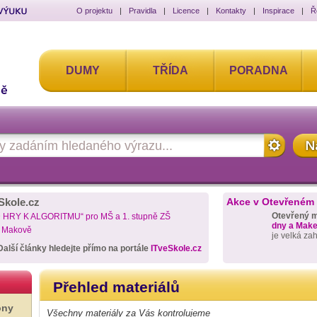
O projektu
|
Pravidla
|
Licence
|
Kontakty
|
Inspirace
|
Ř
DUMY
TŘÍDA
PORADNA
Skole.cz
Akce v Otevřeném
Otevřený 
D HRY K ALGORITMU“ pro MŠ a 1. stupně ZŠ
dny a Maker
a Makově
je velká za
Další články hledejte přímo na portále
ITveSkole.cz
Přehled materiálů
ony
Všechny materiály za Vás kontrolujeme