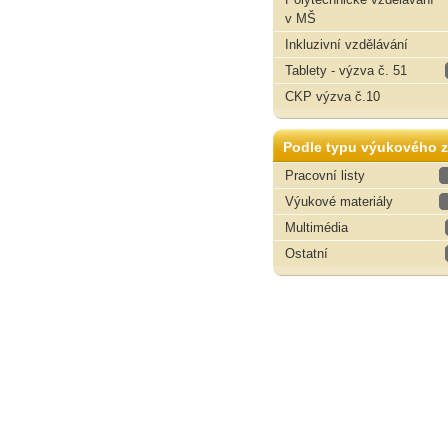
v MŠ
Inkluzivní vzdělávání
Tablety - výzva č. 51
CKP výzva č.10
Podle typu výukového z
Pracovní listy
Výukové materiály
Multimédia
Ostatní