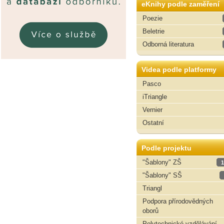
eKnihy podle zaměření
Poezie
Beletrie
Odborná literatura
Videa podle platformy
Pasco
iTriangle
Vernier
Ostatní
Podle projektu
"Šablony" ZŠ
1
"Šablony" SŠ
Triangl
Podpora přírodovědných
oborů
Polytechnické vzdělávání