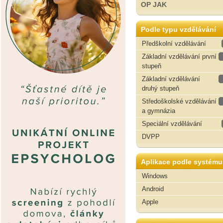
OP JAK
Podle typu vzdělávání
Předškolní vzdělávání
Základní vzdělávání první
stupeň
Základní vzdělávání
druhý stupeň
Středoškolské vzdělávání
a gymnázia
Speciální vzdělávání
DVPP
Aplikace podle systému
Windows
Android
Apple