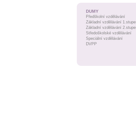
DUMY
Předškolní vzdělávání
Základní vzdělávání 1.stupe
Základní vzdělávání 2.stupe
Středoškolské vzdělávání
Speciální vzdělávání
DVPP