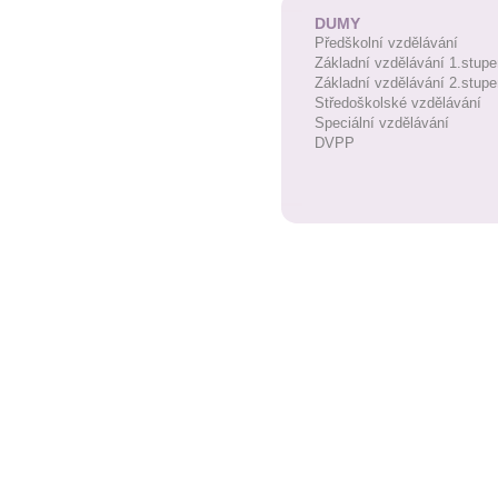
DUMY
Předškolní vzdělávání
Základní vzdělávání 1.stupe
Základní vzdělávání 2.stupe
Středoškolské vzdělávání
Speciální vzdělávání
DVPP