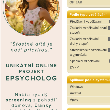
OP JAK
Podle typu vzdělávání
Předškolní vzdělávání
Základní vzdělávání první
stupeň
Základní vzdělávání
druhý stupeň
Středoškolské vzdělávání
a gymnázia
Speciální vzdělávání
DVPP
Aplikace podle systému
Windows
Android
Apple