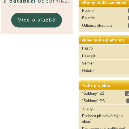
eKnihy podle zaměření
Poezie
Beletrie
Odborná literatura
Videa podle platformy
Pasco
iTriangle
Vernier
Ostatní
Podle projektu
"Šablony" ZŠ
1
"Šablony" SŠ
Triangl
Podpora přírodovědných
oborů
Polytechnické vzdělávání