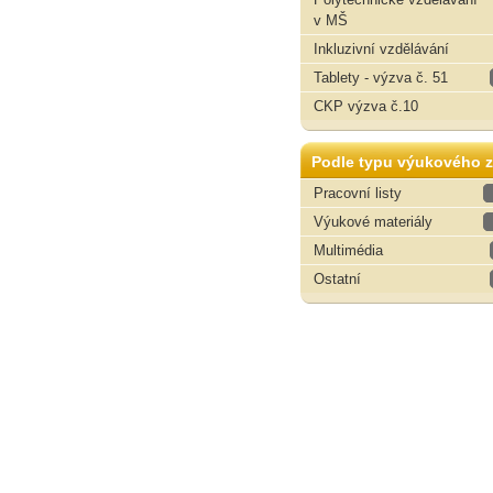
v MŠ
Inkluzivní vzdělávání
Tablety - výzva č. 51
CKP výzva č.10
Podle typu výukového z
Pracovní listy
Výukové materiály
Multimédia
Ostatní